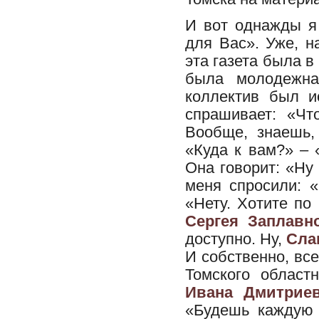
И вот однажды я
для Вас». Уже, н
эта газета была в
была молодежная
коллектив был и
спрашивает: «Чт
Вообще, знаешь,
«Куда к вам?» – 
Она говорит: «Ну
меня спросили: 
«Нету. Хотите по
Сергея Заплавн
доступно. Ну,
Сла
И собственно, вс
Томского област
Ивана Дмитрие
«Будешь каждую 