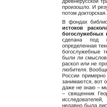
древнерусской тр
произошло. И рез
потом докторская.
В фондах библио
истоков раскол
богослужебных к
сделана под м
определенная тек
богослужебные т
были ли смыслов
раскол или не про
любителя. Вообще
России примерно 
занимаются, вот о
даже не знаю – м
– священник Гео
исследователей
недавно была дис