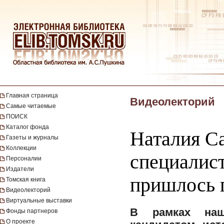
Главная страница
Видеолекторий
Самые читаемые
ПОИСК
Каталог фонда
Наталия Са
Газеты и журналы
Коллекции
специалис
Персоналии
Издатели
пришлось п
Томская книга
Видеолекторий
Виртуальные выставки
В рамках наш
Фонды партнеров
О проекте