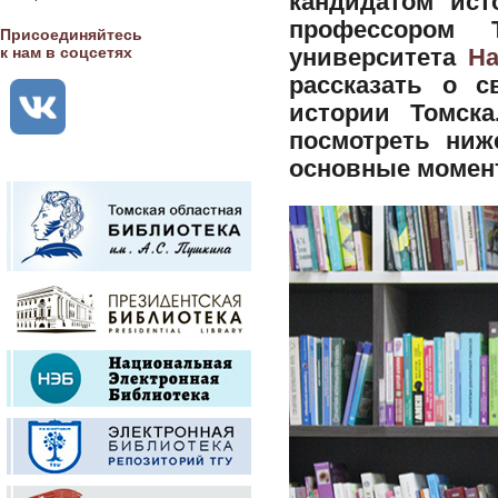
кандидатом ист
профессором Т
Присоединяйтесь
к нам в соцсетях
университета
На
рассказать о с
истории Томск
посмотреть ниж
основные момент