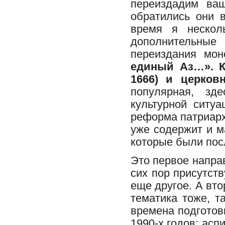
переиздадим ва
обратились они 
время я несколь
дополнительные
переиздания мон
единый Аз…». К
1666) и церков
популярная, зд
культурной ситу
реформа патриарх
уже содержит и м
которые были пос
Это первое направ
сих пор присутств
еще другое. А вт
тематика тоже, т
времена подготов
1990-х годов: асп