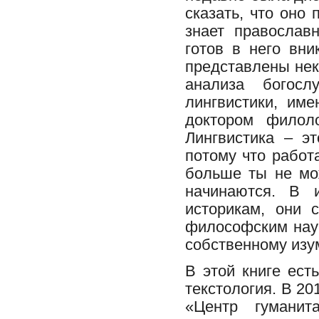
сказать, что оно
знает православ
готов в него вни
представлены нек
анализа богосл
лингвистики, им
доктором филоло
Лингвистика – э
потому что работ
больше ты не мо
начинаются. В и
историкам, они 
философским наук
собственному изу
В этой книге ест
текстология. В 20
«Центр гуманит