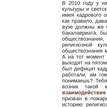
В 2010 году у н
культуры и светск
имея кадрового о
как правило, дав
вузе должны же 
бакалавриата, бы
обществознания,
религиозной ку
обществознания м
А на тот момент 
выходят на пятом
был дефицит кадр
работали, им го
понимаешь? Тебя
возник такой 
взаимодействие
призван в пожар
историю религио