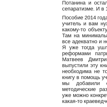
Потанина и оста
сепаратизме. И в 
Пособие 2014 год
учитель и вам ну
какому-то объект
Там на минималь
все адекватно и н
Я уже тогда ушл
реформами патр
Матвеев Дмитр
выпустили эту кн
необходима не т
книгу в помощь у
мы добавили е
методические ра
уже можно конкре
какая-то краеведч