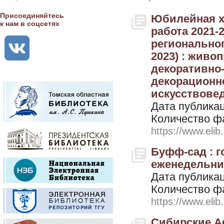
Присоединяйтесь
Юбилейная х
к нам в соцсетях
работа 2021-
региональног
2023) : живо
декоративно-
декорационно
искусствоведе
Дата публикац
Количество ф
https://www.elib
Буфф-сад : 
еженедельник.
Дата публикац
Количество ф
https://www.elib
Сибирские А