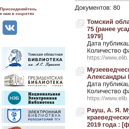
Документов: 80
Присоединяйтесь
к нам в соцсетях
Томский обла
75 (ранее уса
1979]
Дата публикац
Количество ф
https://www.elib
Музееведческ
Александры В
Дата публикац
Количество ф
https://www.elib
Рауш, А. Я. 
краеведчески
2019 года : [