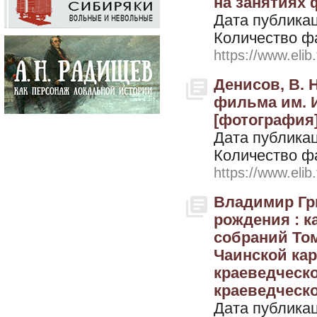
на занятиях 
Дата публикац
Количество ф
https://www.elib
Денисов, В. Н
фильма им. И
[фотография].
Дата публикац
Количество ф
https://www.elib
Владимир Гри
рождения : к
собраний Том
Чаинской кар
краеведческо
краеведческог
Дата публикац