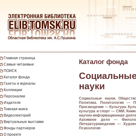
Главная страница
Каталог фонда
Самые читаемые
ПОИСК
Социальные
Каталог фонда
науки
Газеты и журналы
Коллекции
Персоналии
Социальные науки. Обществ
Издатели
Политика. Политология
—
П
Просвещение
—
Культура. Кул
Томская книга
культура и спорт
—
СМИ. Книж
Видеолекторий
научно-информационная деят
Архивное дело
—
Филоло
Виртуальные выставки
Литературоведение
—
Худож
Фонды партнеров
Психология
О проекте