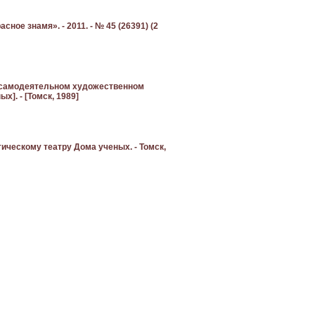
ное знамя». - 2011. - № 45 (26391) (2
ке самодеятельном художественном
]. - [Томск, 1989]
ическому театру Дома ученых. - Томск,