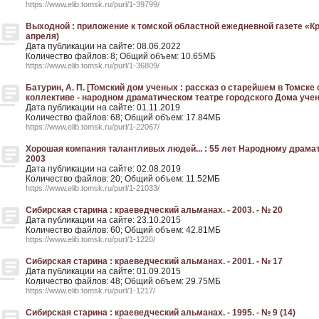
https://www.elib.tomsk.ru/purl/1-39799/
Выходной : приложение к томской областной ежедневной газете «Крас
апреля)
Дата публикации на сайте: 08.06.2022
Количество файлов: 8; Общий объем: 10.65МБ
https://www.elib.tomsk.ru/purl/1-36809/
Батурин, А. П. [Томский дом ученых : рассказ о старейшем в Томс
коллективе - народном драматическом театре городского Дома ученых
Дата публикации на сайте: 01.11.2019
Количество файлов: 68; Общий объем: 17.84МБ
https://www.elib.tomsk.ru/purl/1-22067/
Хорошая компания талантливых людей... : 55 лет Народному драмат
2003
Дата публикации на сайте: 02.08.2019
Количество файлов: 20; Общий объем: 11.52МБ
https://www.elib.tomsk.ru/purl/1-21033/
Сибирская старина : краеведческий альманах. - 2003. - № 20
Дата публикации на сайте: 23.10.2015
Количество файлов: 60; Общий объем: 42.81МБ
https://www.elib.tomsk.ru/purl/1-1220/
Сибирская старина : краеведческий альманах. - 2001. - № 17
Дата публикации на сайте: 01.09.2015
Количество файлов: 48; Общий объем: 29.75МБ
https://www.elib.tomsk.ru/purl/1-1217/
Сибирская старина : краеведческий альманах. - 1995. - № 9 (14)