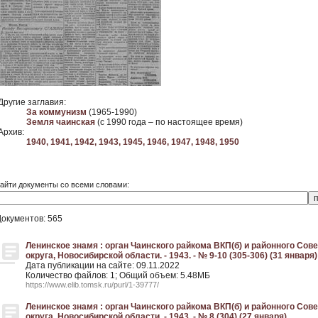
Другие заглавия:
За коммунизм
(1965-1990)
Земля чаинская
(с 1990 года – по настоящее время)
Архив:
1940,
1941,
1942,
1943,
1945,
1946,
1947,
1948,
1950
айти документы со всеми словами:
Документов: 565
Ленинское знамя : орган Чаинского райкома ВКП(б) и районного Со
округа, Новосибирской области. - 1943. - № 9-10 (305-306) (31 января)
Дата публикации на сайте: 09.11.2022
Количество файлов: 1; Общий объем: 5.48МБ
https://www.elib.tomsk.ru/purl/1-39777/
Ленинское знамя : орган Чаинского райкома ВКП(б) и районного Со
округа, Новосибирской области. - 1943. - № 8 (304) (27 января)