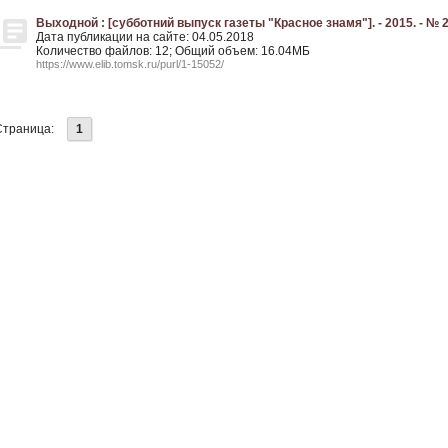
Выходной : [субботний выпуск газеты "Красное знамя"]. - 2015. - № 2
Дата публикации на сайте: 04.05.2018
Количество файлов: 12; Общий объем: 16.04МБ
https://www.elib.tomsk.ru/purl/1-15052/
Страница:
1