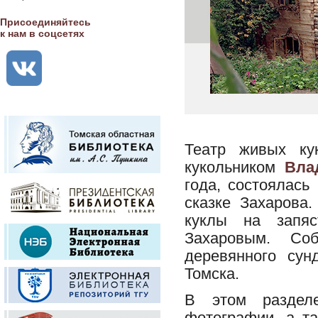
Присоединяйтесь
к нам в соцсетях
Театр живых ку
кукольником
Вла
года, состоялась
сказке Захарова
куклы на запяс
Захаровым. Со
деревянного сун
Томска.
В этом разделе
фотографии, а т