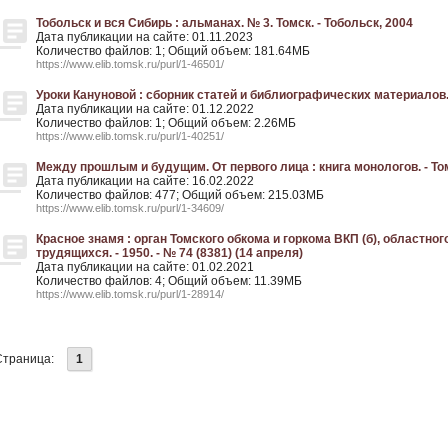
Тобольск и вся Сибирь : альманах. № 3. Томск. - Тобольск, 2004
Дата публикации на сайте: 01.11.2023
Количество файлов: 1; Общий объем: 181.64МБ
https://www.elib.tomsk.ru/purl/1-46501/
Уроки Кануновой : сборник статей и библиографических материалов. 
Дата публикации на сайте: 01.12.2022
Количество файлов: 1; Общий объем: 2.26МБ
https://www.elib.tomsk.ru/purl/1-40251/
Между прошлым и будущим. От первого лица : книга монологов. - То
Дата публикации на сайте: 16.02.2022
Количество файлов: 477; Общий объем: 215.03МБ
https://www.elib.tomsk.ru/purl/1-34609/
Красное знамя : орган Томского обкома и горкома ВКП (б), областног
трудящихся. - 1950. - № 74 (8381) (14 апреля)
Дата публикации на сайте: 01.02.2021
Количество файлов: 4; Общий объем: 11.39МБ
https://www.elib.tomsk.ru/purl/1-28914/
Страница:
1