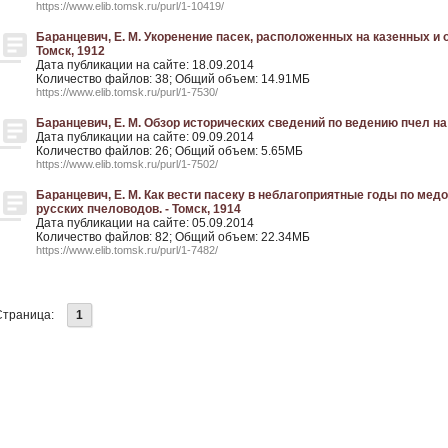
https://www.elib.tomsk.ru/purl/1-10419/
Баранцевич, Е. М. Укоренение пасек, расположенных на казенных и 
Томск, 1912
Дата публикации на сайте: 18.09.2014
Количество файлов: 38; Общий объем: 14.91МБ
https://www.elib.tomsk.ru/purl/1-7530/
Баранцевич, Е. М. Обзор исторических сведений по ведению пчел на 
Дата публикации на сайте: 09.09.2014
Количество файлов: 26; Общий объем: 5.65МБ
https://www.elib.tomsk.ru/purl/1-7502/
Баранцевич, Е. М. Как вести пасеку в неблагоприятные годы по мед
русских пчеловодов. - Томск, 1914
Дата публикации на сайте: 05.09.2014
Количество файлов: 82; Общий объем: 22.34МБ
https://www.elib.tomsk.ru/purl/1-7482/
Страница:
1