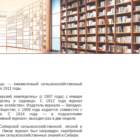
од» — ежемесячный сельскохозяйственный
о 1911 годы.
рский земледелец» (с 1907 года), с января
делец и садовод». С 1912 года журнал
ое хозяйство». Издатель журнала — Западно-
бщество, с 1909 года издается совместно с
тва. С 1914 года — в подзаголовке
вный журнал», выходил раз в две недели.
Сибирской сельскохозяйственной, лесной и
в Омске журнал был награжден серебряной
ие сельскохозяйственных знаний в Сибири.