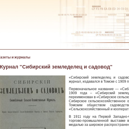
Газеты и журналы
Журнал "Сибирский земледелец и садовод"
«Сибирский земледелец и садов
журнал, издавался в Томске с 1909 п
Первоначальное название — «Сиби
1909 года – «Сибирский земле
переименован в «Сибирское сельск
Сибирское сельскохозяйственное о
Томским обществом садоводс
«Сельскохозяйственный и кооперати
В 1911 году на Первой Западно-
торгово-промышленной выставке 
медалью за широкое распространен