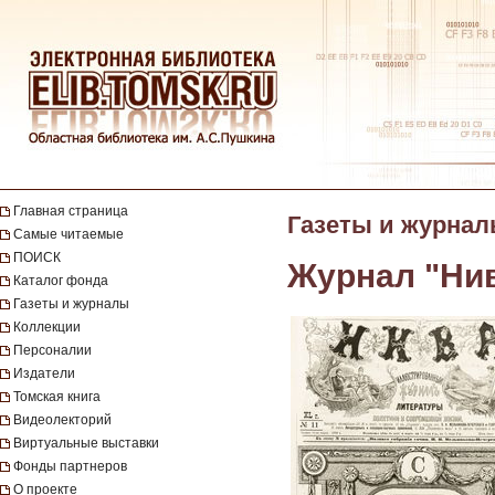
Главная страница
Газеты и журна
Самые читаемые
ПОИСК
Журнал "Ни
Каталог фонда
Газеты и журналы
Коллекции
Персоналии
Издатели
Томская книга
Видеолекторий
Виртуальные выставки
Фонды партнеров
О проекте